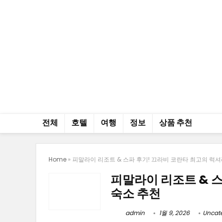
전체
호텔
여행
정보
상품 추천
Home
»
피말라이 리조트 & 스파 후기! 끄라비 코란타 최고의 럭셔
피말라이 리조트 & 
숙소 추천
admin
1월 9, 2026
Uncat