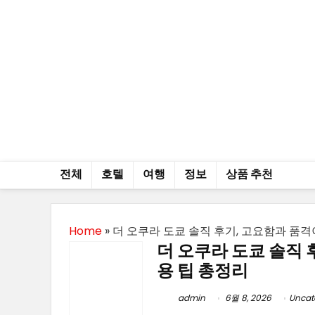
전체
호텔
여행
정보
상품 추천
Home
»
더 오쿠라 도쿄 솔직 후기, 고요함과 품격
더 오쿠라 도쿄 솔직 
용 팁 총정리
admin
6월 8, 2026
Uncat